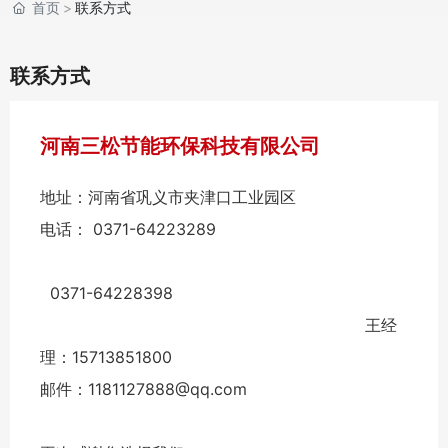
首页
联系方式
联系方式
河南三松节能环保科技有限公司
地址：河南省巩义市夹津口工业园区
电话：
0371-64223289
0371-64228398
王经
理：15713851800
邮件：
1181127888@qq.com