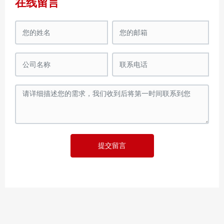
在线留言
提交留言