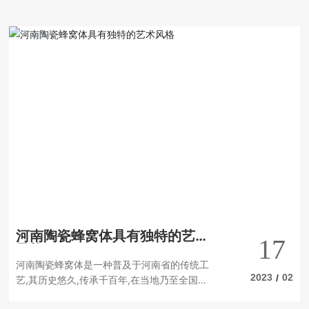
方案。特点河南陶瓷蜂窝体的特点是其抗热性
能极强,具有耐高温、耐热、耐腐蚀、耐压等特
点。使用河南陶瓷蜂窝体可以有效地改善工厂
的工作环境,减少生产线的负荷,提高工厂的效率
和产量。优势河南陶瓷蜂窝体具有多种优势,其
中包括节能、降低能耗、降低污染、提高效
率、提高产量等。它可以帮助客户节省能源,降
低排放,提高生产效率,进一步提高生产效率,提
高产量,从而提高客户的竞争力。应用领域1.催
化剂载体蜂窝陶瓷用作催化剂载体时,主要应用
于汽车排气净化、锅炉排烟脱硝(NOx)、工业
排气除臭、除去有毒有害气体等。汽车排气净
化用的蜂窝陶瓷催化剂载体主要是被覆γ-Al2O
3的堇青石蜂窝陶瓷载体。2.耐火窑具挤出蜂窝
陶瓷窑具的质量比传统窑具轻60%-75%,热量
传递迅速,可实现快速烧成,用它垫烧铁氧
河南陶瓷蜂窝体具有独特的艺术
17
风格
河南陶瓷蜂窝体是一种普及于河南省的传统工
2023
02
/
艺,其历史悠久,传承千百年,在当地乃至全国都
有着很广的影响。陶瓷蜂窝体具有独特的艺术