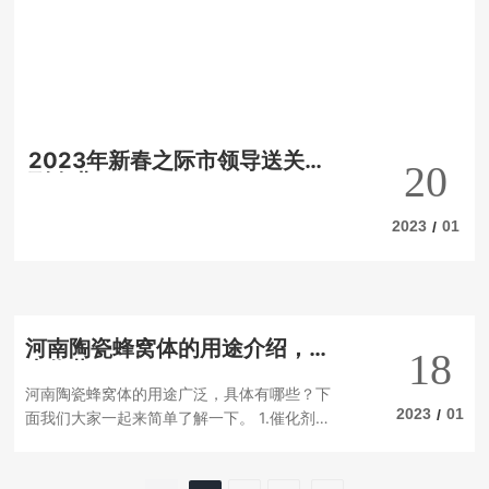
现场进行结构测试；减少噪音污染。自流浇注
不定形耐材应密封好，以保持水分。施工前，
应按现行行业标准性能进行工程设计。锤子应
使用橡胶锤头，锤子上的风压不应小于0.5MP
a。锤头向前运动应重叠2/3，行数重叠1/2，重
复冲压3次以上。印体平整、密实、均匀。捣
固炉壁和炉顶时，捣固方向应与受热面平行。
2023年新春之际市领导送关爱
20
捣固炉底时，捣固方向可
到企业
2023
01
/
河南陶瓷蜂窝体的用途介绍，快
18
来收藏！
河南陶瓷蜂窝体的用途广泛，具体有哪些？下
2023
01
/
面我们大家一起来简单了解一下。 1.催化剂载
体。河南陶瓷蜂窝体主要应用于汽车排气净
化、锅炉排烟脱硝（NOx）、工业排气除臭、