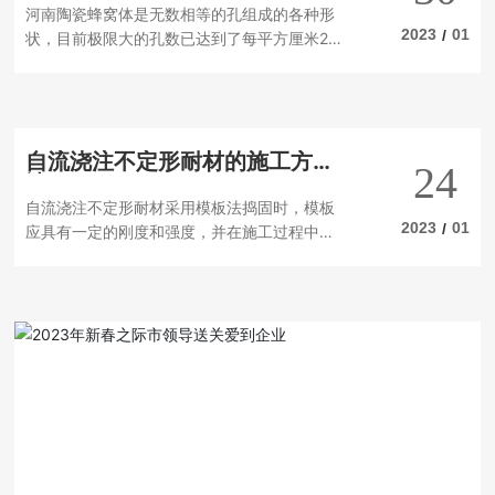
河南陶瓷蜂窝体是无数相等的孔组成的各种形
人们带来更多的帮助，而且因为一种实用的方
择也是经过精心挑选,而且还采用了特殊的技艺,
2023
01
/
状，目前极限大的孔数已达到了每平方厘米20
法，它可以让每个人在感受到它的时候充分知
使它们具有较高的耐久性,能够长久保存。5. 具
～40，密度每立方厘米4～6克，吸水率达20%
道什么是更合适的。其实很多人刚做完的时候
有文化价值河南陶瓷蜂窝体
以上。由于多孔薄壁的特点，大大增加了载体
对此并没有特别的了解，所以需要有一定的经
的几何表面积和改善了抗热冲击性能，生产的
验。陶瓷蓄热球厂家也非常注重蓄热球的质
产品，其网状孔以三角和四方为主，三角比四
量，因为好的才会让更多的消费者使用。在热
自流浇注不定形耐材的施工方
方承受力好得多，孔数也多些，这一点作为催
球的价格方面，不同型号的价格也是不一样
24
法？
化载体尤其重要。随着单位面积孔数的增加和
的，所以相信大家对此会有比较多的了解，至
自流浇注不定形耐材采用模板法捣固时，模板
孔壁厚度的减小，陶瓷载体的抗热震倾向增
好的价格能给人们带来更多的帮助，这个平时
2023
01
/
应具有一定的刚度和强度，并在施工过程中防
大，热震破坏温度也随之升高。因此，蜂窝陶
的时候也应该了解一下，看看哪个更合适？或
止位移。挂砖端面距模板的距离应为4-6mm，
瓷要降低膨胀系数，增加单位面积的孔隙数
者如何选择对自己更好。蓄热球应用领域：在
捣固后不宜大于10mm。当采用散装填充时，
量。热膨胀系数是主要性能指标，当前国外水
冶金行业主要用作热风炉储能用耐火球，特别
涂层厚度不应超过3OOmm。下面为自流浇注
平是α25－1000℃≤1.0×10－6℃－1，虽然国
不定形耐材厂家为你讲述产品的施工方法？想
内对比有一定差距，不过这差距已经越来越
知道的话那就接着往下看吧。与振动铸件相
小。早生产蜂窝陶瓷的原料主要是高岭土、滑
比，自流浇注不定形耐材具有以下优点：它们
石、铝粉、粘土等，而已突破了，尤其是硅藻
可以在自重下漂浮而不会振动；可泵送施工，
土、沸石、膨润土以及耐火材料的应用，蜂窝
减轻劳动强度，加快工期；能更好的保证铸件
陶瓷应用日益广泛，性能越来越好。 除了烧结
的性能在实际使用中得到充分发挥。可自动铺
蜂窝陶瓷外，还出现了未烧结的蜂窝陶瓷，大
布，可到达振动浇铸无法到达的部位；易于在
大提高了催化性能的活