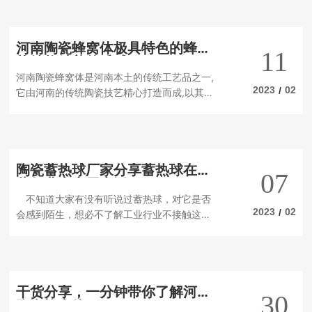
风格,不仅仅是普通的陶瓷制品,它更是一种文化
的传承,代表着河南一种非常有特色的艺术形
式。一、河南陶瓷蜂窝体的来源陶瓷蜂窝体的
河南陶瓷蜂窝体极具特色的蜂窝
历史可以追溯到明朝,杨肃的时候就有了蜂窝体
11
状结构精美的质感
的烧制,当时的陶瓷蜂窝体在设计上有着强烈的
河南陶瓷蜂窝体是河南本土的传统工艺品之一,
军事技术气息。后来,清朝时期,河南的陶瓷蜂窝
2023
02
/
它由河南的传统陶瓷技艺精心打造而成,以其很
体设计也延续了明朝的军事技术特色,加之吸收
具特色的蜂窝状结构、精美的质感和高质量的
了当时西方文化的一些影响,使得河南陶瓷蜂窝
品质而著称。1. 历史悠久河南陶瓷蜂窝体的历
体更加丰富多彩,也更加具有特色。二、河南陶
史可以追溯到汉朝时期,当时它是用于装饰宫殿
瓷蜂窝体的特点河南陶瓷蜂窝体具有独特的艺
和公共建筑的装饰品,一直沿用至今,一直受到众
术风格,以其精致、细腻、技术精湛而著称,它以
陶瓷蓄热球厂家分享蓄热球在哪
多收藏家的青睐。2. 工艺复杂河南陶瓷蜂窝体
传统工艺手工制作而成,其设计尤其丰富多彩,受
07
些行业中应用广泛
的制作过程非常复杂,首先,用精心挑选的陶瓷原
到当地人们很大的喜爱,是当地一种象征着独特
不知道大家有没有听说过蓄热球，对它是否
料进行烧制,然后,再用传统工艺将其制作成特殊
文化的艺术品,也是当地的一项文物。三、制作
2023
02
/
会感到陌生，想必不了解工业行业不接触这行
的蜂窝状结构,还要精心上色,才能让它们具有独
工艺陶瓷蜂窝体的制作工艺非常复杂,制作过程
业的消费者可能不会很了解。那么，它的应用
特的魅力。3. 精美质感河南陶瓷蜂窝体的外观
分为拉坯、塑型、制干、烧制四大步骤。其中,
特点以及应用行业?下面就由陶瓷蓄热球厂家来
十分精致,它以其细腻的质感和精致的细节在众
拉
给大家进行详细讲解!蓄热球在各个行业都有广
多收藏家中受到极大的青睐。它们的蜂窝状结
泛的应用，因为它的使用可以让工作更加的完
构,细腻的纹理,鲜艳多彩的色彩,都是它们的特
干货分享，一分钟带你了解河南
善，节省了大量的人力物力，但是在使用的时
色所在。4. 品质出众河南陶瓷蜂窝体的品质也
30
陶瓷蜂窝体
候，一定要懂得如何使用。这是因为它可以给
是出类拔萃的。它们的烧制工艺精湛,材料的选