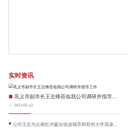
实时资讯
■
巩义市副市长王志锋莅临我公司调研并指导工
作
2023-05-12
—
■
公司王总与云南红河蒙自张波领导和郑州大学屈凌波