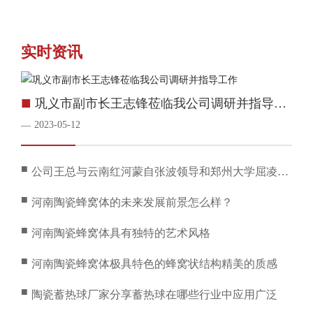
实时资讯
■
巩义市副市长王志锋莅临我公司调研并指导工
作
2023-05-12
—
■
公司王总与云南红河蒙自张波领导和郑州大学屈凌波
校长共同探讨科技项目
■
河南陶瓷蜂窝体的未来发展前景怎么样？
■
河南陶瓷蜂窝体具有独特的艺术风格
■
河南陶瓷蜂窝体极具特色的蜂窝状结构精美的质感
■
陶瓷蓄热球厂家分享蓄热球在哪些行业中应用广泛