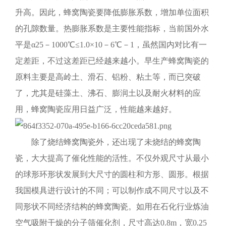
升高。因此，蜂窝陶瓷要降低膨胀系数，增加单位面积
的孔隙数量。热膨胀系数是主要性能指标，当前国外水
平是α25－1000℃≤1.0×10－6℃－1，虽然国内对比有一
定差距，不过这差距已经越来越小。早生产蜂窝陶瓷的
原料主要是高岭土、滑石、铝粉、粘土等，而已突破
了，尤其是硅藻土、沸石、膨润土以及耐火材料的应
用，蜂窝陶瓷应用日益广泛，性能越来越好。
除了烧结蜂窝陶瓷外，还出现了未烧结的蜂窝陶
瓷，大大提高了催化性能的活性。不仅外观尺寸从最小
的球形环形状发展到大尺寸的圆柱和方形、圆形。根据
我国模具进行设计的不同；可以制作成不同尺寸以及不
同形状不同经济结构的蜂窝陶瓷。如用在石化行业炼油
空气吸附干燥的分子筛催化剂，尺寸高达0.8m，宽0.25