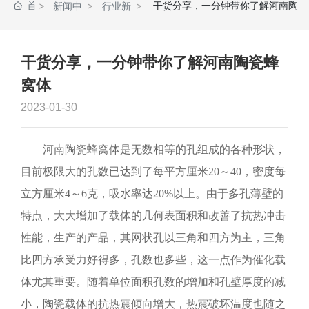
首
干货分享，一分钟带你了解河南陶
新闻中
行业新
页
瓷蜂窝体
心
闻
干货分享，一分钟带你了解河南陶瓷蜂
窝体
2023-01-30
河南陶瓷蜂窝体是无数相等的孔组成的各种形状，
目前极限大的孔数已达到了每平方厘米20～40，密度每
立方厘米4～6克，吸水率达20%以上。由于多孔薄壁的
特点，大大增加了载体的几何表面积和改善了抗热冲击
性能，生产的产品，其网状孔以三角和四方为主，三角
比四方承受力好得多，孔数也多些，这一点作为催化载
体尤其重要。随着单位面积孔数的增加和孔壁厚度的减
小，陶瓷载体的抗热震倾向增大，热震破坏温度也随之