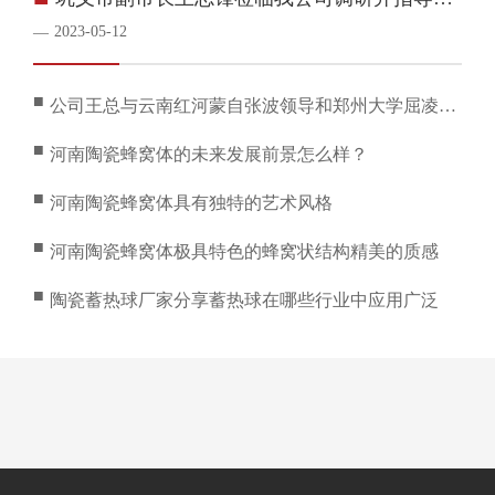
作
2023-05-12
—
■
公司王总与云南红河蒙自张波领导和郑州大学屈凌波
校长共同探讨科技项目
■
河南陶瓷蜂窝体的未来发展前景怎么样？
■
河南陶瓷蜂窝体具有独特的艺术风格
■
河南陶瓷蜂窝体极具特色的蜂窝状结构精美的质感
■
陶瓷蓄热球厂家分享蓄热球在哪些行业中应用广泛