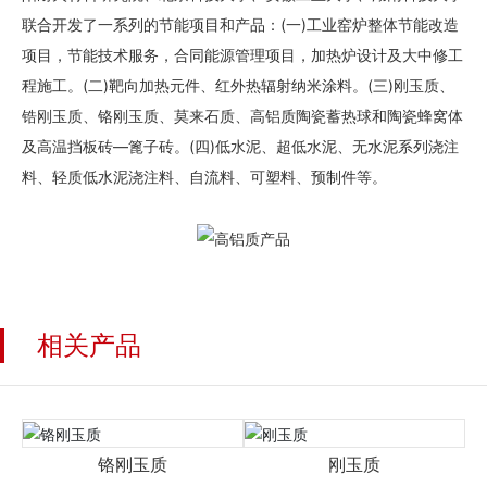
联合开发了一系列的节能项目和产品：(一)工业窑炉整体节能改造
项目，节能技术服务，合同能源管理项目，加热炉设计及大中修工
程施工。(二)靶向加热元件、红外热辐射纳米涂料。(三)刚玉质、
锆刚玉质、铬刚玉质、莫来石质、高铝质陶瓷蓄热球和陶瓷蜂窝体
及高温挡板砖—篦子砖。(四)低水泥、超低水泥、无水泥系列浇注
料、轻质低水泥浇注料、自流料、可塑料、预制件等。
相关产品
铬刚玉质
刚玉质