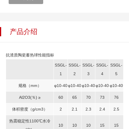
产品介绍
抗渣质陶瓷蓄热球性能指标
SSGL-
SSGL-
SSGL-
SSGL-
SSGL-
1
2
3
4
5
规格（mm）
φ10-40
φ10-40
φ10-40
φ10-40
φ10-40
Al2O3(％) ≥
60
65
70
73
76
体积密度（g/cm3）
2
2.1
2.3
2.4
2.5
热震稳定性1100℃水冷
10
10
10
15
15