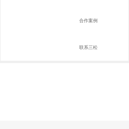
合作案例
联系三松
QUALITY ASSURANCE
品质保障
新产品推广
技术研发
生产车间
文件下载
售后预约