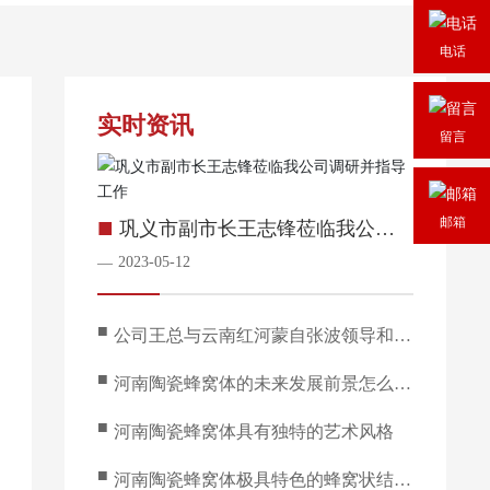
电话
实时资讯
留言
■
邮箱
巩义市副市长王志锋莅临我公司
调研并指导工作
2023-05-12
—
■
公司王总与云南红河蒙自张波领导和郑
州大学屈凌波校长共同探讨科技项目
■
河南陶瓷蜂窝体的未来发展前景怎么
样？
■
河南陶瓷蜂窝体具有独特的艺术风格
■
河南陶瓷蜂窝体极具特色的蜂窝状结构